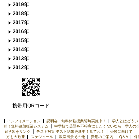
2019年
2018年
2017年
2016年
2015年
2014年
2013年
2012年
携帯用QRコード
インフォメーション
説明会・無料体験授業随時実施中！
学人とはどうい
的！無料追加授業システム
中学校で英語を不得意にしたくないなら 学人の
庭学習をリンク
テスト対策 テスト結果更新中！見てね！
受験に向けて 
方も大歓迎
スケジュール
教室風景その他
費用のご案内
Q＆A
保