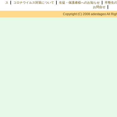
ス
コロナウイルス対策について
生徒・保護者様へのお知らせ
卒塾生
お問合せ
Copyright (C) 2008 adestageo All Rig