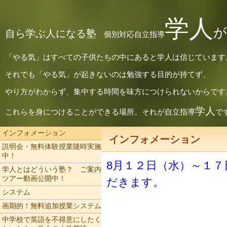
学人
が
自ら学ぶ人になる塾
個別対応自立指導
「やる気」はすべての子供たちの中にあると学人は信じています
それでも「やる気」が起きないのは勉強する目的が持てず、
やり方がわからず、集中する時間を味方につけられないからです
学人
これらを身につけることができる場所。それが自立指導
で
インフォメーション
インフォメーション
説明会・無料体験授業随時実施
中！
8月１２日（水）～１
学人とはどういう塾？ ご案内
ツアー動画公開中！
だきます。
システム
画期的！無料追加授業システム
中学校で英語を不得意にしたく