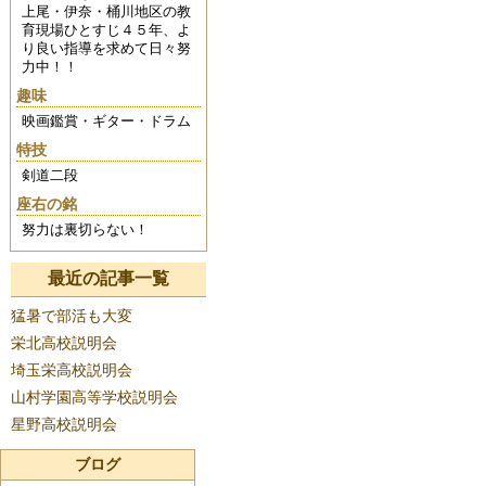
上尾・伊奈・桶川地区の教
育現場ひとすじ４５年、よ
り良い指導を求めて日々努
力中！！
趣味
映画鑑賞・ギター・ドラム
特技
剣道二段
座右の銘
努力は裏切らない！
最近の記事一覧
猛暑で部活も大変
栄北高校説明会
埼玉栄高校説明会
山村学園高等学校説明会
星野高校説明会
ブログ